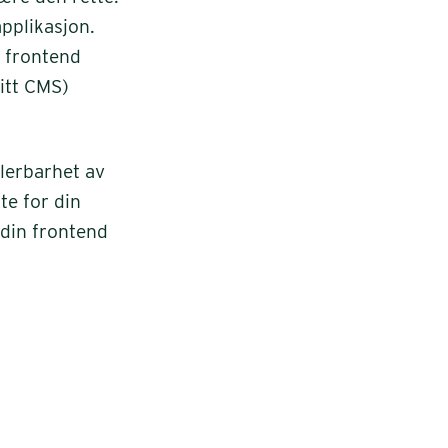
pplikasjon.
t frontend
itt CMS)
alerbarhet av
tte for din
 din frontend