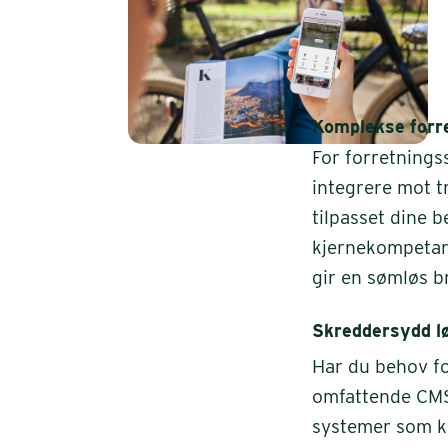
Komplekse forr
For forretnings
integrere mot tr
tilpasset dine 
kjernekompetan
gir en sømløs b
Skreddersydd l
Har du behov fo
omfattende CMS.
systemer som ko