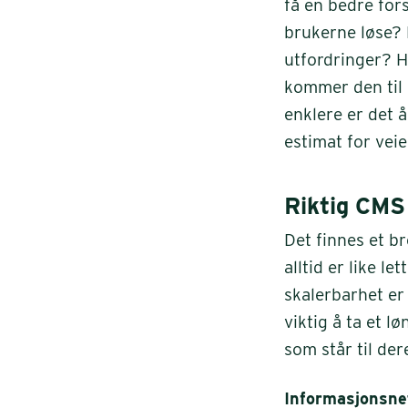
få en bedre for
brukerne løse?
utfordringer? H
kommer den til 
enklere er det å
estimat for veie
Riktig CMS 
Det finnes et b
alltid er like le
skalerbarhet er 
viktig å ta et l
som står til de
Informasjonsne