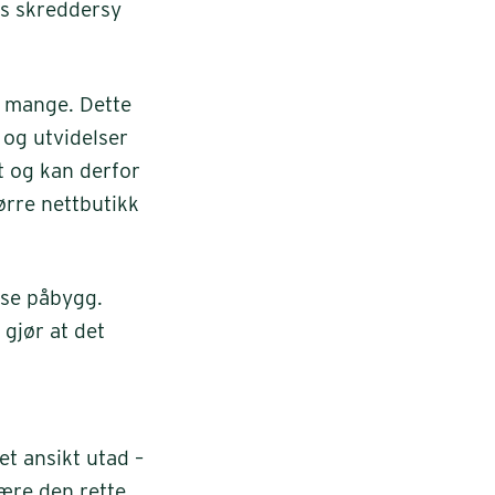
ss skreddersy
r mange. Dette
 og utvidelser
t og kan derfor
ørre nettbutikk
se påbygg.
gjør at det
et ansikt utad –
ære den rette.