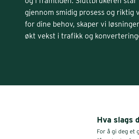
og i framtiden. Sluttbrukeren står a
gjennom smidig prosess og riktig v
for dine behov, skaper vi løsninge
økt vekst i trafikk og konvertering
Hva slags d
For å gi deg et