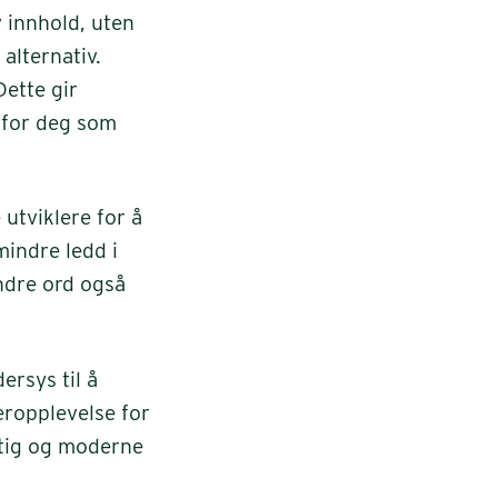
v innhold, uten
alternativ.
Dette gir
 for deg som
 utviklere for å
indre ledd i
ndre ord også
rsys til å
eropplevelse for
ftig og moderne