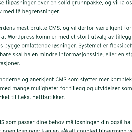
 tilpasninger over en solid grunnpakke, og vil la o
v med få begrensninger.
rdens mest brukte CMS, og vil derfor være kjent fo
il at Wordpress kommer med et stort utvalg av tillegg
ss bygge omfattende løsninger. Systemet er fleksibel
bare skal ha en mindre informasjonsside, eller en st
rasjoner.
moderne og anerkjent CMS som støtter mer komplek
d mange muligheter for tillegg og utvidelser som 
et til f.eks. nettbutikker.
 CMS som passer dine behov må løsningen din også ha 
r noen løsninger kan en såkalt coupled tilnærming v