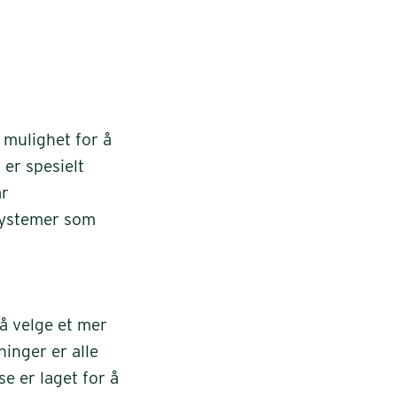
 mulighet for å
 er spesielt
år
systemer som
å velge et mer
inger er alle
e er laget for å