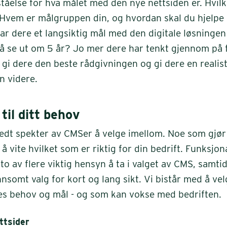
ståelse for hva målet med den nye nettsiden er. Hvil
 Hvem er målgruppen din, og hvordan skal du hjelp
ar dere et langsiktig mål med den digitale løsningen
å se ut om 5 år? Jo mer dere har tenkt gjennom på 
 gi dere den beste rådgivningen og gi dere en realis
n videre.
til ditt behov
redt spekter av CMSer å velge imellom. Noe som gjør 
tt å vite hvilket som er riktig for din bedrift. Funksjon
to av flere viktig hensyn å ta i valget av CMS, samti
ønnsomt valg for kort og lang sikt. Vi bistår med å ve
res behov og mål - og som kan vokse med bedriften.
ttsider