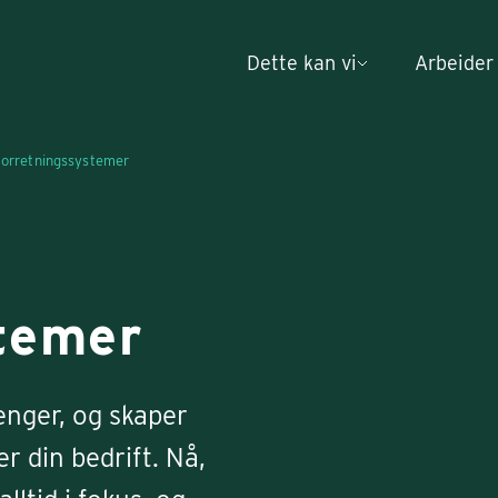
Dette kan vi
Arbeider
forretnings­systemer
stemer
enger, og skaper
 din bedrift. Nå,