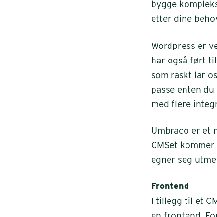
bygge komplekse
etter dine beho
Wordpress er ve
har også ført t
som raskt lar o
passe enten du 
med flere integ
Umbraco er et 
CMSet kommer me
egner seg utmerk
Frontend
I tillegg til et
en frontend. Fo