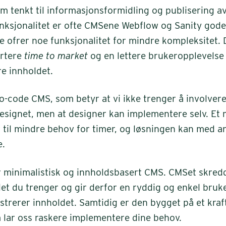
om tenkt til informasjonsformidling og publisering a
nksjonalitet er ofte CMSene Webflow og Sanity gode 
e ofrer noe funksjonalitet for mindre kompleksitet. 
ortere
time to market
og en lettere brukeropplevelse
re innholdet.
o-code CMS, som betyr at vi ikke trenger å involvere
signet, men at designer kan implementere selv. Et m
 til mindre behov for timer, og løsningen kan med a
e.
 minimalistisk og innholdsbasert CMS. CMSet skredde
et du trenger og gir derfor en ryddig og enkel bruk
trerer innholdet. Samtidig er den bygget på et kra
lar oss raskere implementere dine behov.