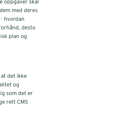
ke oppgaver skal
e dem med deres
 - hvordan
forhånd, desto
tisk plan og
at det ikke
alitet og
dig som det er
lge rett CMS