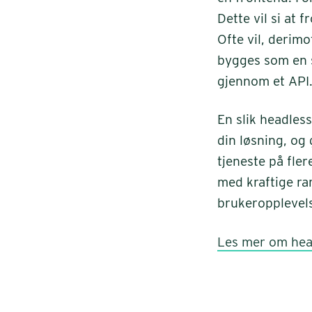
Dette vil si at
Ofte vil, derim
bygges som en 
gjennom et API
En slik headles
din løsning, og 
tjeneste på fler
med kraftige r
brukeropplevels
Les mer om hea