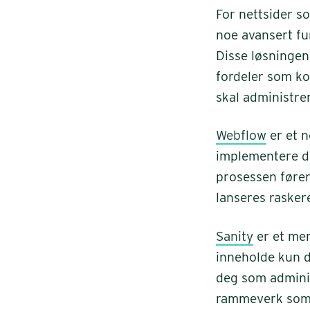
For nettsider s
noe avansert fu
Disse løsningen
fordeler som k
skal administre
Webflow
er et n
implementere de
prosessen fører
lanseres rasker
Sanity
er et mer
inneholde kun d
deg som adminis
rammeverk som 