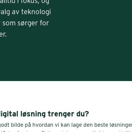
lltid i fokus, og
alg av teknologi
r som sørger for
er.
igital løsning trenger du?
 godt bilde på hvordan vi kan lage den beste løsninge