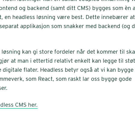
 frontend og backend (samt ditt CMS) bygges som èn a
ot, en headless løsning være best. Dette innebærer a
separat applikasjon som snakker med backend (og d
.
s løsning kan gi store fordeler når det kommer til sk
gjør at man i ettertid relativt enkelt kan legge til stø
e digitale flater. Headless betyr også at vi kan bygge
ammeverk, som React, som raskt lar oss bygge gode
er.
dless CMS her.