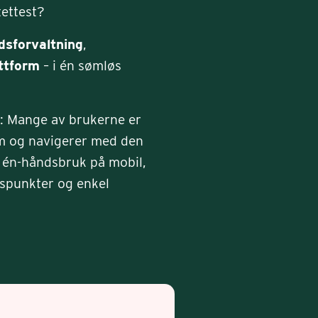
tettest?
dsforvaltning
,
ttform
– i én sømløs
n: Mange av brukerne er
rm og navigerer med den
iv én-håndsbruk på mobil,
gspunkter og enkel