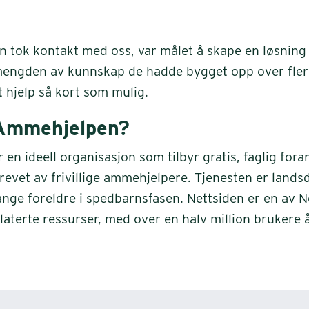
 tok kontakt med oss, var målet å skape en løsnin
ngden av kunnskap de hadde bygget opp over flere 
t hjelp så kort som mulig.
Ammehjelpen?
en ideell organisasjon som tilbyr gratis, faglig fora
revet av frivillige ammehjelpere. Tjenesten er land
mange foreldre i spedbarnsfasen. Nettsiden er en av 
laterte ressurser, med over en halv million brukere å