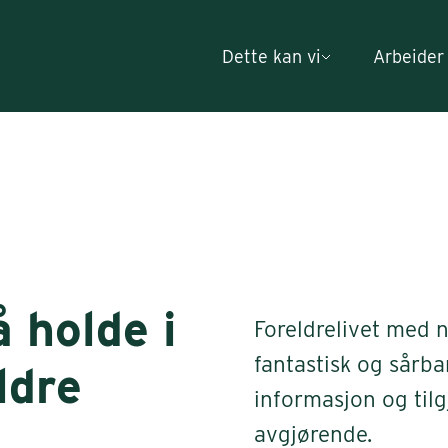
Dette kan vi
Arbeider
å holde i
Foreldrelivet med 
fantastisk og sårba
ldre
informasjon og tilgj
avgjørende.