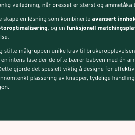
onlig veiledning, når presset er størst og ammetåka 
e skape en løsning som kombinerte
avansert innhol
toroptimalisering
, og en
funksjonell matchingspla
lse.
g stilte målgruppen unike krav til brukeropplevelse
 en intens fase der de ofte bærer babyen med én a
Dette gjorde det spesielt viktig å designe for effekt
nnomtenkt plassering av knapper, tydelige handlin
jon.