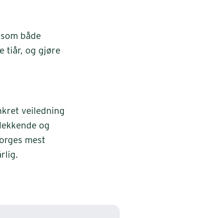
g som både
tiår, og gjøre
nkret veiledning
sdekkende og
Norges mest
rlig.