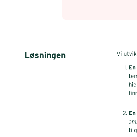
Løsningen
Vi utvi
En
tem
hie
fin
En 
am
til