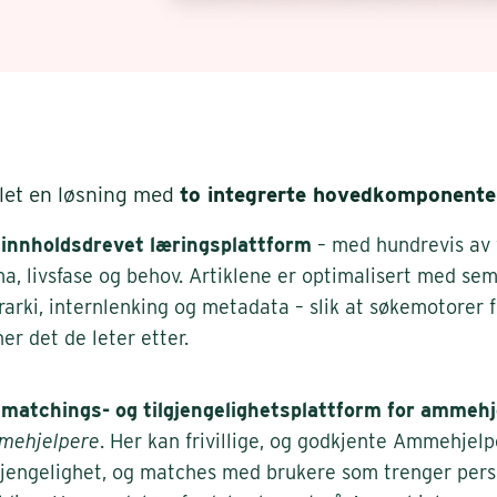
klet en løsning med
to integrerte hovedkomponente
 innholdsdrevet læringsplattform
– med hundrevis av f
a, livsfase og behov. Artiklene er optimalisert med sem
rarki, internlenking og metadata – slik at søkemotorer 
ner det de leter etter.
matchings- og tilgjengelighetsplattform for ammehj
mehjelpere
. Her kan frivillige, og godkjente Ammehjelp
gjengelighet, og matches med brukere som trenger person