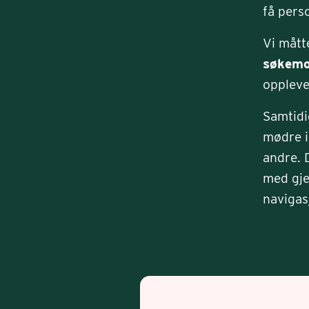
få pers
Vi mått
søkemo
oppleve
Samtidi
mødre i
andre. 
med gje
navigas