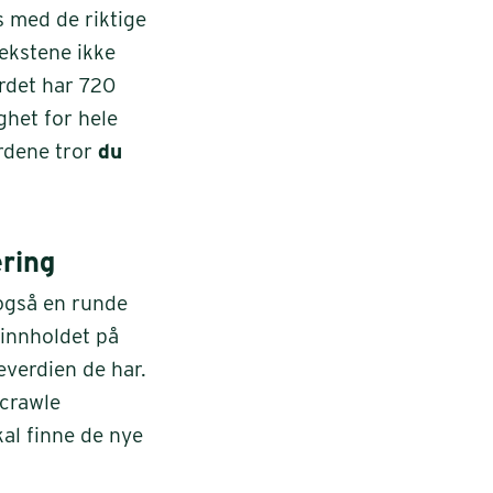
s med de riktige
ekstene ikke
ordet har 720
ghet for hele
ordene tror
du
ering
i også en runde
 innholdet på
everdien de har.
 crawle
kal finne de nye