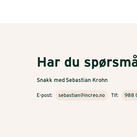
Har du spørsmå
Snakk med
Sebastian Krohn
E-post:
sebastian@increo.no
Tlf:
988 