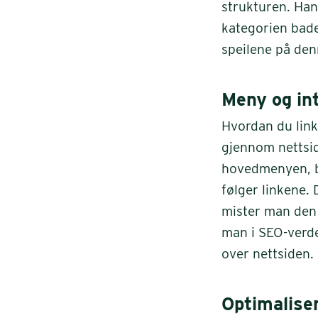
strukturen. Han
kategorien bade
speilene på de
Meny og in
Hvordan du link
gjennom nettsid
hovedmenyen, bl
følger linkene. 
mister man den 
man i SEO-verden
over nettsiden.
Optimaliser