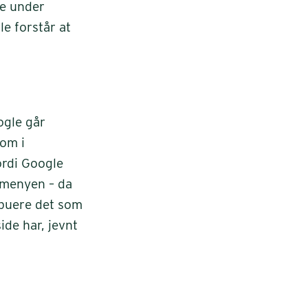
ge under
e forstår at
ogle går
som i
ordi Google
edmenyen – da
ibuere det som
ide har, jevnt