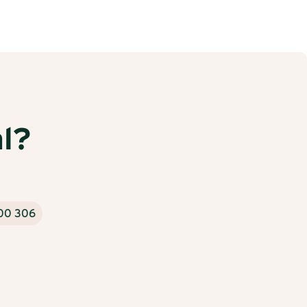
l?
00 306