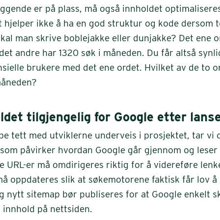
ggende er på plass, må også innholdet optimalisere
 hjelper ikke å ha en god struktur og kode dersom t
Skal man skrive boblejakke eller dunjakke? Det ene 
det andre har 1320 søk i måneden. Du får altså synli
sielle brukere med det ene ordet. Hvilket av de to 
 måneden?
ldet tilgjengelig for Google etter lans
jobbe tett med utviklerne underveis i prosjektet, tar v
 som påvirker hvordan Google går gjennom og leser
e URL-er må omdirigeres riktig for å videreføre lenk
 må oppdateres slik at søkemotorene faktisk får lov å
g nytt sitemap bør publiseres for at Google enkelt s
 innhold på nettsiden.