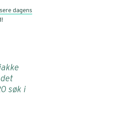
isere dagens
d!
jakke
 det
0 søk i