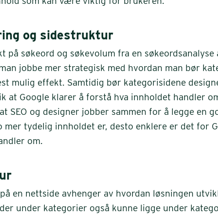
nhold som kan være viktig for brukeren.
ing og sidestruktur
t på søkeord og søkevolum fra en søkeordsanalyse a
 man jobbe mer strategisk med hvordan man bør kat
est mulig effekt. Samtidig bør kategorisidene design
ik at Google klarer å forstå hva innholdet handler o
 at SEO og designer jobber sammen for å legge en go
 mer tydelig innholdet er, desto enklere er det for 
andler om.
ur
på en nettside avhenger av hvordan løsningen utvikl
der under kategorier også kunne ligge under katego