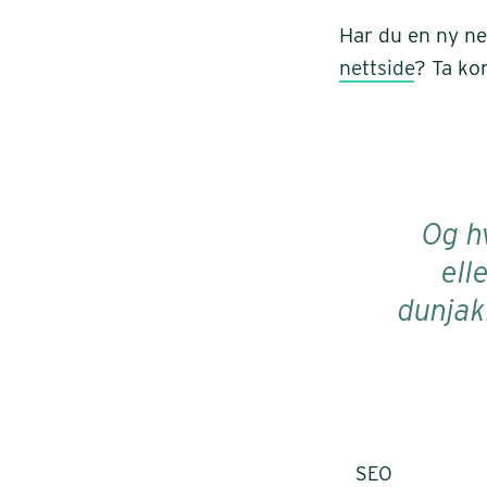
Har du en ny ne
nettside
? Ta ko
Og h
ell
dunjak
SEO