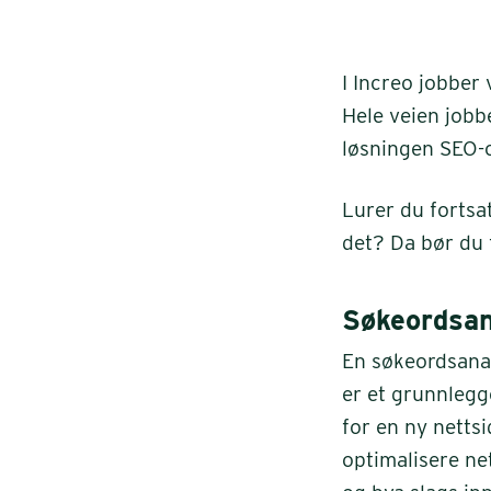
I Increo jobber 
Hele veien jobb
løsningen SEO-
Lurer du fortsa
det? Da bør du f
Søkeordsan
En søkeordsanaly
er et grunnleg
for en ny netts
optimalisere ne