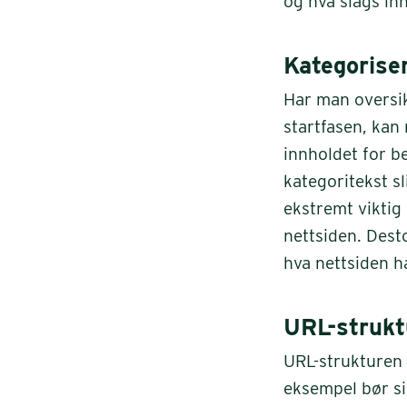
og hva slags in
Kategoriser
Har man oversik
startfasen, kan
innholdet for b
kategoritekst sl
ekstremt viktig
nettsiden. Desto
hva nettsiden h
URL-strukt
URL-strukturen 
eksempel bør si