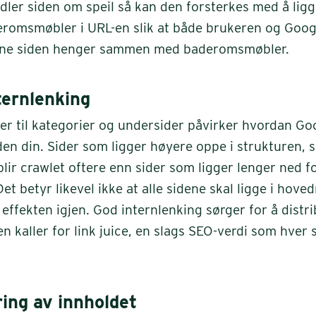
dler siden om speil så kan den forsterkes med å lig
romsmøbler i URL-en slik at både brukeren og Googl
nne siden henger sammen med baderomsmøbler.
ternlenking
er til kategorier og undersider påvirker hvordan Go
en din. Sider som ligger høyere oppe i strukturen, 
ir crawlet oftere enn sider som ligger lenger ned f
Det betyr likevel ikke at alle sidene skal ligge i hov
effekten igjen. God internlenking sørger for å distr
 kaller for link juice, en slags SEO-verdi som hver s
ing av innholdet