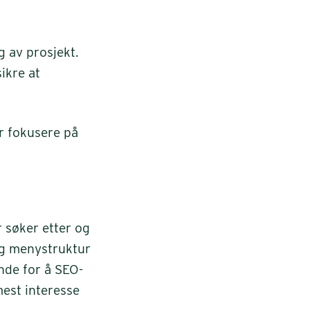
ng av prosjekt.
ikre at
r fokusere på
r søker etter og
og menystruktur
nde for å SEO-
mest interesse