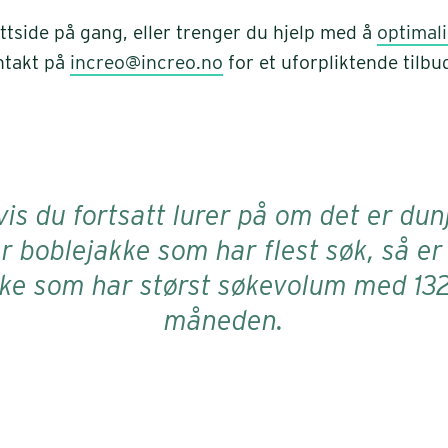
ttside på gang, eller trenger du hjelp med å
optimal
ntakt på
increo@increo.no
for et uforpliktende tilbu
vis du fortsatt lurer på om det er dun
er boblejakke som har flest søk, så er
ke som har størst søkevolum med 132
måneden.