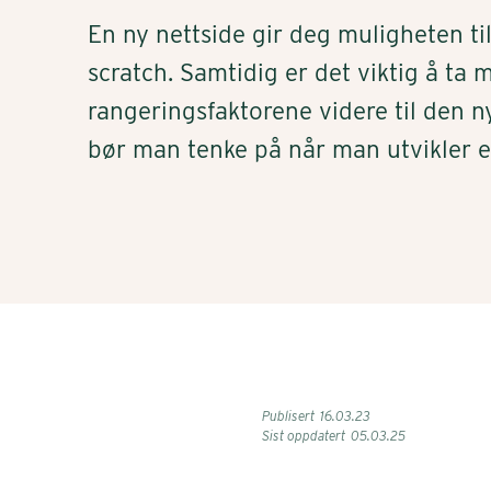
En ny nettside gir deg muligheten til
scratch. Samtidig er det viktig å ta 
rangeringsfaktorene videre til den n
bør man tenke på når man utvikler e
Publisert
16
.
03
.
23
Sist oppdatert
05
.
03
.
25