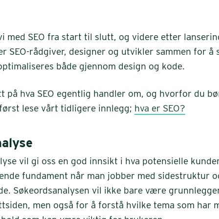
vi med SEO fra start til slutt, og videre etter lanseri
er SEO-rådgiver, designer og utvikler sammen for å s
optimaliseres både gjennom design og kode.
tt på hva SEO egentlig handler om, og hvorfor du bø
ørst lese vårt tidligere innlegg;
hva er SEO?
alyse
se vil gi oss en god innsikt i hva potensielle kunde
gende fundament når man jobber med sidestruktur 
ide. Søkeordsanalysen vil ikke bare være grunnlegge
ttsiden, men også for å forstå hvilke tema som har 