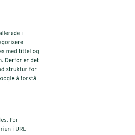
llerede i
egorisere
es med tittel og
m. Derfor er det
d struktur for
Google å forstå
es. For
rien i URL-