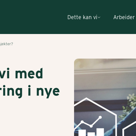
Dette kan vi
Arbeider
sjekter?
vi med
ing i nye