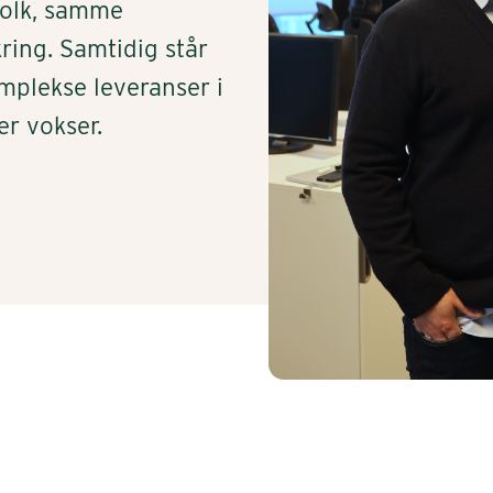
folk, samme
ing. Samtidig står
omplekse leveranser i
er vokser.