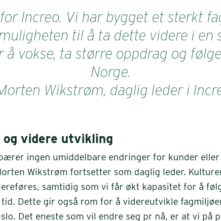
for Increo. Vi har bygget et sterkt 
 muligheten til å ta dette videre i e
r å vokse, ta større oppdrag og føl
Norge.
Morten Wikstrøm, daglig leder i Incr
 og videre utvikling
bærer ingen umiddelbare endringer for kunder elle
Morten Wikstrøm fortsetter som daglig leder. Kultur
ereføres, samtidig som vi får økt kapasitet for å fø
tid. Dette gir også rom for å videreutvikle fagmiljøe
o. Det eneste som vil endre seg pr nå, er at vi på pa