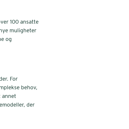
over 100 ansatte
 nye muligheter
ne og
der. For
omplekse behov,
t annet
emodeller, der