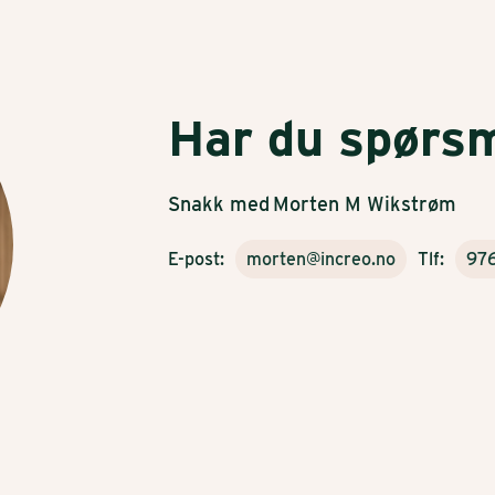
Har du spørs
Snakk med
Morten M Wikstrøm
E-post:
morten@increo.no
Tlf:
976