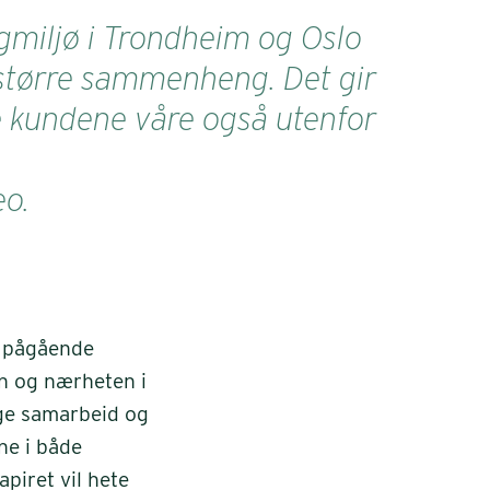
fagmiljø i Trondheim og Oslo
n større sammenheng. Det gir
ge kundene våre også utenfor
eo.
r pågående
en og nærheten i
lge samarbeid og
ne i både
piret vil hete