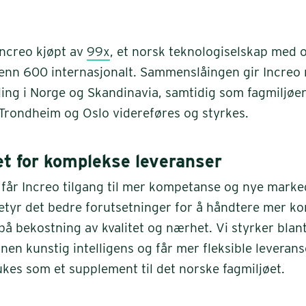
 Increo kjøpt av
99x
, et norsk teknologiselskap med 
enn 600 internasjonalt. Sammenslåingen gir Increo
kling i Norge og Skandinavia, samtidig som fagmiljøe
Trondheim og Oslo videreføres og styrkes.
et for komplekse leveranser
får Increo tilgang til mer kompetanse og nye marke
tyr det bedre forutsetninger for å håndtere mer k
 på bekostning av kvalitet og nærhet. Vi styrker blan
en kunstig intelligens og får mer fleksible leverans
kes som et supplement til det norske fagmiljøet.