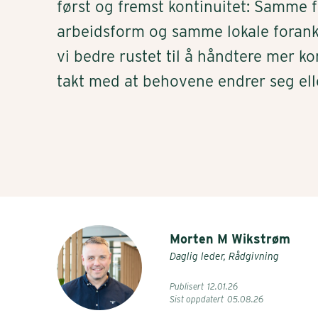
først og fremst kontinuitet: Samme 
arbeidsform og samme lokale forankr
vi bedre rustet til å håndtere mer k
takt med at behovene endrer seg ell
Morten M Wikstrøm
Daglig leder, Rådgivning
Publisert
12
.
01
.
26
Sist oppdatert
05
.
08
.
26