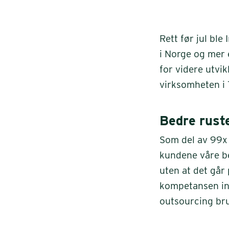
Rett før jul ble
i Norge og mer 
for videre utvi
virksomheten i 
Bedre rust
Som del av 99x 
kundene våre be
uten at det går
kompetansen inn
outsourcing bru