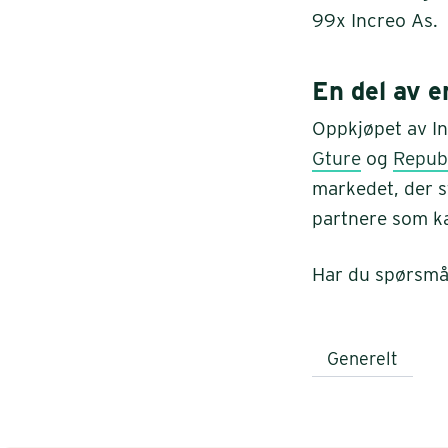
99x Increo As.
En del av e
Oppkjøpet av In
Gture
og
Republ
markedet, der s
partnere som kan
Har du spørsmå
Generelt