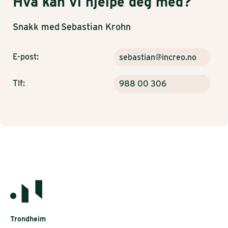
Hva kan vi hjelpe deg med?
Snakk med
Sebastian Krohn
E-post:
sebastian@increo.no
Tlf:
988 00 306
Trondheim