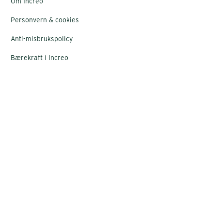
Om Increo
Personvern & cookies
Anti-misbrukspolicy
Bærekraft i Increo
Kundenett
support@increo.no
Logg inn kursdeltaker
Nyhetsbrev
Language